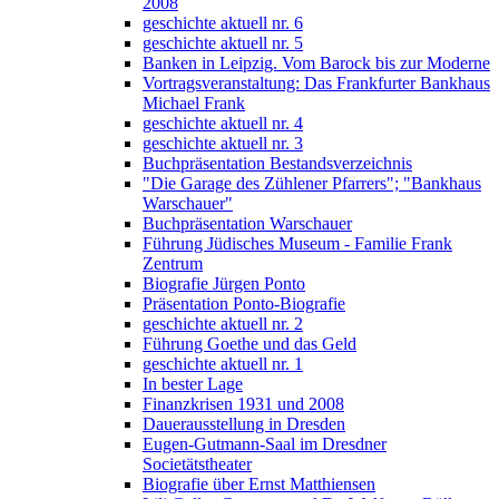
2008
geschichte aktuell nr. 6
geschichte aktuell nr. 5
Banken in Leipzig. Vom Barock bis zur Moderne
Vortragsveranstaltung: Das Frankfurter Bankhaus
Michael Frank
geschichte aktuell nr. 4
geschichte aktuell nr. 3
Buchpräsentation Bestandsverzeichnis
"Die Garage des Zühlener Pfarrers"; "Bankhaus
Warschauer"
Buchpräsentation Warschauer
Führung Jüdisches Museum - Familie Frank
Zentrum
Biografie Jürgen Ponto
Präsentation Ponto-Biografie
geschichte aktuell nr. 2
Führung Goethe und das Geld
geschichte aktuell nr. 1
In bester Lage
Finanzkrisen 1931 und 2008
Dauerausstellung in Dresden
Eugen-Gutmann-Saal im Dresdner
Societätstheater
Biografie über Ernst Matthiensen