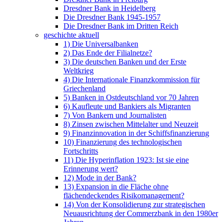
Dresdner Bank in Heidelberg
Die Dresdner Bank 1945-1957
Die Dresdner Bank im Dritten Reich
geschichte aktuell
1) Die Universalbanken
2) Das Ende der Filialnetze?
3) Die deutschen Banken und der Erste
Weltkrieg
4) Die Internationale Finanzkommission für
Griechenland
5) Banken in Ostdeutschland vor 70 Jahren
6) Kaufleute und Bankiers als Migranten
7) Von Bankern und Journalisten
8) Zinsen zwischen Mittelalter und Neuzeit
9) Finanzinnovation in der Schiffsfinanzierung
10) Finanzierung des technologischen
Fortschritts
11) Die Hyperinflation 1923: Ist sie eine
Erinnerung wert?
12) Mode in der Bank?
13) Expansion in die Fläche ohne
flächendeckendes Risikomanagement?
14) Von der Konsolidierung zur strategischen
Neuausrichtung der Commerzbank in den 1980er