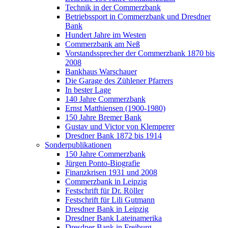
Technik in der Commerzbank
Betriebssport in Commerzbank und Dresdner
Bank
Hundert Jahre im Westen
Commerzbank am Neß
Vorstandssprecher der Commerzbank 1870 bis
2008
Bankhaus Warschauer
Die Garage des Zühlener Pfarrers
In bester Lage
140 Jahre Commerzbank
Ernst Matthiensen (1900-1980)
150 Jahre Bremer Bank
Gustav und Victor von Klemperer
Dresdner Bank 1872 bis 1914
Sonderpublikationen
150 Jahre Commerzbank
Jürgen Ponto-Biografie
Finanzkrisen 1931 und 2008
Commerzbank in Leipzig
Festschrift für Dr. Röller
Festschrift für Lili Gutmann
Dresdner Bank in Leipzig
Dresdner Bank Lateinamerika
Dresdner Bank in Freiburg