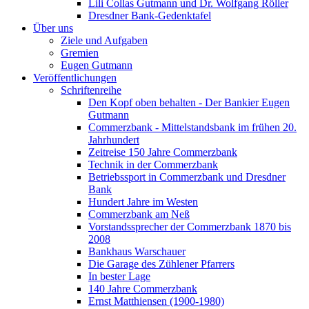
Lili Collas Gutmann und Dr. Wolfgang Röller
Dresdner Bank-Gedenktafel
Über uns
Ziele und Aufgaben
Gremien
Eugen Gutmann
Veröffentlichungen
Schriftenreihe
Den Kopf oben behalten - Der Bankier Eugen
Gutmann
Commerzbank - Mittelstandsbank im frühen 20.
Jahrhundert
Zeitreise 150 Jahre Commerzbank
Technik in der Commerzbank
Betriebssport in Commerzbank und Dresdner
Bank
Hundert Jahre im Westen
Commerzbank am Neß
Vorstandssprecher der Commerzbank 1870 bis
2008
Bankhaus Warschauer
Die Garage des Zühlener Pfarrers
In bester Lage
140 Jahre Commerzbank
Ernst Matthiensen (1900-1980)