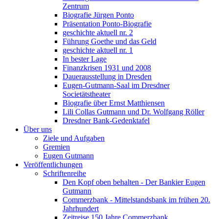
Zentrum
Biografie Jürgen Ponto
Präsentation Ponto-Biografie
geschichte aktuell nr. 2
Führung Goethe und das Geld
geschichte aktuell nr. 1
In bester Lage
Finanzkrisen 1931 und 2008
Dauerausstellung in Dresden
Eugen-Gutmann-Saal im Dresdner
Societätstheater
Biografie über Ernst Matthiensen
Lili Collas Gutmann und Dr. Wolfgang Röller
Dresdner Bank-Gedenktafel
Über uns
Ziele und Aufgaben
Gremien
Eugen Gutmann
Veröffentlichungen
Schriftenreihe
Den Kopf oben behalten - Der Bankier Eugen
Gutmann
Commerzbank - Mittelstandsbank im frühen 20.
Jahrhundert
Zeitreise 150 Jahre Commerzbank