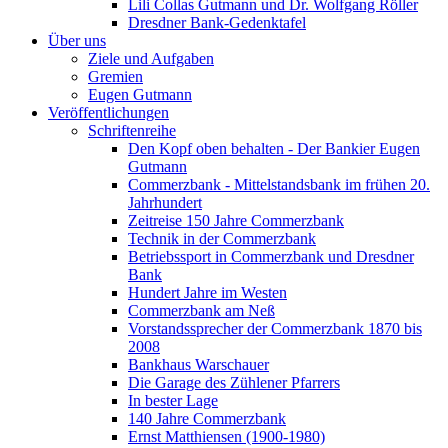
Lili Collas Gutmann und Dr. Wolfgang Röller
Dresdner Bank-Gedenktafel
Über uns
Ziele und Aufgaben
Gremien
Eugen Gutmann
Veröffentlichungen
Schriftenreihe
Den Kopf oben behalten - Der Bankier Eugen
Gutmann
Commerzbank - Mittelstandsbank im frühen 20.
Jahrhundert
Zeitreise 150 Jahre Commerzbank
Technik in der Commerzbank
Betriebssport in Commerzbank und Dresdner
Bank
Hundert Jahre im Westen
Commerzbank am Neß
Vorstandssprecher der Commerzbank 1870 bis
2008
Bankhaus Warschauer
Die Garage des Zühlener Pfarrers
In bester Lage
140 Jahre Commerzbank
Ernst Matthiensen (1900-1980)