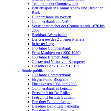
Technik in der Commerzbank
Betriebssport in Commerzbank und Dresdner
Bank
Hundert Jahre im Westen
Commerzbank am Neß
Vorstandssprecher der Commerzbank 1870 bis
2008
Bankhaus Warschauer
Die Garage des Zühlener Pfarrers
In bester Lage
140 Jahre Commerzbank
Ernst Matthiensen (1900-1980)
150 Jahre Bremer Bank
Gustav und Victor von Klemperer
Dresdner Bank 1872 bis 1914
Sonderpublikationen
150 Jahre Commerzbank
Jürgen Ponto-Biografie
Finanzkrisen 1931 und 2008
Commerzbank in Leipzig
Festschrift für Dr. Röller
Festschrift für Lili Gutmann
Dresdner Bank in Leipzig
Dresdner Bank Lateinamerika
Dresdner Bank in Freiburg