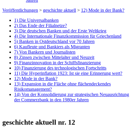
Jahren
Veröffentlichungen
>
geschichte aktuell
>
12) Mode in der Bank?
1) Die Universalbanken
2) Das Ende der Filialnetze?
3) Die deutschen Banken und der Erste Weltkrieg
4) Die Internationale Finanzkommission für Griechenland
5) Banken in Ostdeutschland vor 70 Jahren
6) Kaufleute und Bankiers als Migranten
7) Von Bankern und Journalisten
8) Zinsen zwischen Mittelalter und Neuzeit
9) Finanzinnovation in der Schiffsfinanzierung
10) Finanzierung des technologischen Fortschritts
11) Die Hyperinflation 1923: Ist sie eine Erinnerung wert?
12) Mode in der Bank?
13) Expansion in die Fläche ohne flächendeckendes
Risikomanagement?
14) Von der Konsolidierung zur strategischen Neuausrichtung
der Commerzbank in den 1980er Jahren
geschichte aktuell nr. 12