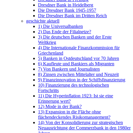
Dresdner Bank in Heidelberg
Die Dresdner Bank 1945-1957
Die Dresdner Bank im Dritten Reich
geschichte aktuell
1) Die Universalbanken
2) Das Ende der Filialnetze?
3) Die deutschen Banken und der Erste
Weltkrieg
4) Die Internationale Finanzkommission für
Griechenland
5) Banken in Ostdeutschland vor 70 Jahren
6) Kaufleute und Bankiers als Migranten
7) Von Bankern und Journalisten
8) Zinsen zwischen Mittelalter und Neuzeit
9) Finanzinnovation in der Schiffsfinanzierung
10) Finanzierung des technologischen
Fortschritts
11) Die Hyperinflation 1923: Ist sie eine
Erinnerung wert?
12) Mode in der Bank?
13) Expansion in die Fläche ohne
flächendeckendes Risikomanagement?
14) Von der Konsolidierung zur strategischen
Neuausrichtung der Commerzbank in den 1980er