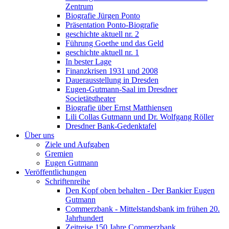
Zentrum
Biografie Jürgen Ponto
Präsentation Ponto-Biografie
geschichte aktuell nr. 2
Führung Goethe und das Geld
geschichte aktuell nr. 1
In bester Lage
Finanzkrisen 1931 und 2008
Dauerausstellung in Dresden
Eugen-Gutmann-Saal im Dresdner
Societätstheater
Biografie über Ernst Matthiensen
Lili Collas Gutmann und Dr. Wolfgang Röller
Dresdner Bank-Gedenktafel
Über uns
Ziele und Aufgaben
Gremien
Eugen Gutmann
Veröffentlichungen
Schriftenreihe
Den Kopf oben behalten - Der Bankier Eugen
Gutmann
Commerzbank - Mittelstandsbank im frühen 20.
Jahrhundert
Zeitreise 150 Jahre Commerzbank