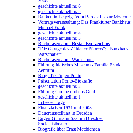
2008
geschichte aktuell nr. 6
geschichte aktuell nr. 5
Banken in Leipzig. Vom Barock bis zur Moderne
Vortragsveranstaltung: Das Frankfurter Bankhaus
Michael Frank
geschichte aktuell nr. 4
geschichte aktuell nr. 3
Buchpräsentation Bestandsverzeichnis
"Die Garage des Zühlener Pfarrers"; "Bankhaus
Warschauer"
Buchpräsentation Warschauer
Führung Jüdisches Museum - Familie Frank
Zentrum
Biografie Jürgen Ponto
Präsentation Ponto-Biografie
geschichte aktuell nr. 2
Führung Goethe und das Geld
geschichte aktuell nr. 1
In bester Lage
Finanzkrisen 1931 und 2008
Dauerausstellung in Dresden
Eugen-Gutmann-Saal im Dresdner
Societätstheater
Biografie über Ernst Matthiensen