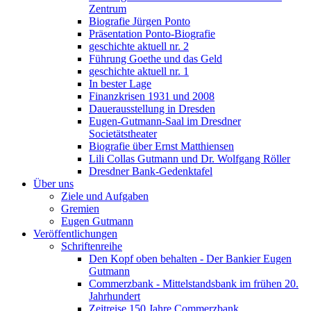
Zentrum
Biografie Jürgen Ponto
Präsentation Ponto-Biografie
geschichte aktuell nr. 2
Führung Goethe und das Geld
geschichte aktuell nr. 1
In bester Lage
Finanzkrisen 1931 und 2008
Dauerausstellung in Dresden
Eugen-Gutmann-Saal im Dresdner
Societätstheater
Biografie über Ernst Matthiensen
Lili Collas Gutmann und Dr. Wolfgang Röller
Dresdner Bank-Gedenktafel
Über uns
Ziele und Aufgaben
Gremien
Eugen Gutmann
Veröffentlichungen
Schriftenreihe
Den Kopf oben behalten - Der Bankier Eugen
Gutmann
Commerzbank - Mittelstandsbank im frühen 20.
Jahrhundert
Zeitreise 150 Jahre Commerzbank