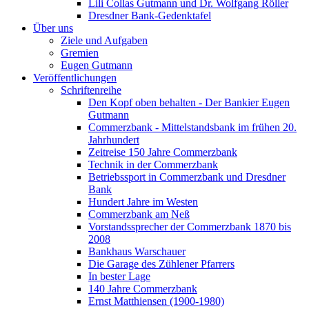
Lili Collas Gutmann und Dr. Wolfgang Röller
Dresdner Bank-Gedenktafel
Über uns
Ziele und Aufgaben
Gremien
Eugen Gutmann
Veröffentlichungen
Schriftenreihe
Den Kopf oben behalten - Der Bankier Eugen
Gutmann
Commerzbank - Mittelstandsbank im frühen 20.
Jahrhundert
Zeitreise 150 Jahre Commerzbank
Technik in der Commerzbank
Betriebssport in Commerzbank und Dresdner
Bank
Hundert Jahre im Westen
Commerzbank am Neß
Vorstandssprecher der Commerzbank 1870 bis
2008
Bankhaus Warschauer
Die Garage des Zühlener Pfarrers
In bester Lage
140 Jahre Commerzbank
Ernst Matthiensen (1900-1980)