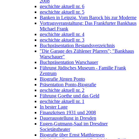
2008
geschichte aktuell nr. 6
geschichte aktuell nr. 5
Banken in Leipzig. Vom Barock bis zur Moderne
Vortragsveranstaltung: Das Frankfurter Bankhaus
Michael Frank
geschichte aktuell nr. 4
geschichte aktuell nr. 3
Buchpräsentation Bestandsverzeichnis
"Die Garage des Zühlener Pfarrers"; "Bankhaus
Warschauer"
Buchpräsentation Warschauer
Führung Jüdisches Museum - Familie Frank
Zentrum
Biografie Jürgen Ponto
Präsentation Ponto-Biografie
geschichte aktuell nr. 2
Führung Goethe und das Geld
geschichte aktuell nr. 1
In bester Lage
Finanzkrisen 1931 und 2008
Dauerausstellung in Dresden
Eugen-Gutmann-Saal im Dresdner
Societätstheater
Biografie über Ernst Matthiensen