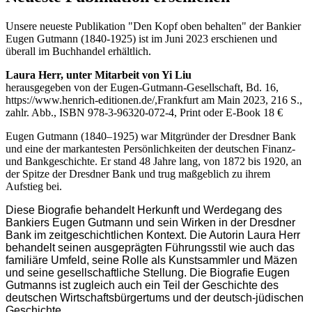
Unsere neueste Publikation "Den Kopf oben behalten" der Bankier
Eugen Gutmann (1840-1925) ist im Juni 2023 erschienen und
überall im Buchhandel erhältlich.
Laura Herr, unter Mitarbeit von Yi Liu
herausgegeben von der Eugen-Gutmann-Gesellschaft, Bd. 16,
https://www.henrich-editionen.de/,Frankfurt am Main 2023, 216 S.,
zahlr. Abb., ISBN 978-3-96320-072-4, Print oder E-Book 18 €
Eugen Gutmann (1840–1925) war Mitgründer der Dresdner Bank
und eine der markantesten Persönlichkeiten der deutschen Finanz-
und Bankgeschichte. Er stand 48 Jahre lang, von 1872 bis 1920, an
der Spitze der Dresdner Bank und trug maßgeblich zu ihrem
Aufstieg bei.
Diese Biografie behandelt Herkunft und Werdegang des
Bankiers Eugen Gutmann und sein Wirken in der Dresdner
Bank im zeitgeschichtlichen Kontext. Die Autorin Laura Herr
behandelt seinen ausgeprägten Führungsstil wie auch das
familiäre Umfeld, seine Rolle als Kunstsammler und Mäzen
und seine gesellschaftliche Stellung. Die Biografie Eugen
Gutmanns ist zugleich auch ein Teil der Geschichte des
deutschen Wirtschaftsbürgertums und der deutsch-jüdischen
Geschichte.