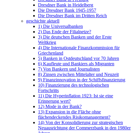
Dresdner Bank in Heidelberg
Die Dresdner Bank 1945-1957
Die Dresdner Bank im Dritten Reich
geschichte aktuell
1) Die Universalbanken
2) Das Ende der Filialnetze?
3) Die deutschen Banken und der Erste
Weltkrieg
4) Die Internationale Finanzkommission für
Griechenland
5) Banken in Ostdeutschland vor 70 Jahren
6) Kaufleute und Bankiers als Migranten
7) Von Bankern und Journalisten
8) Zinsen zwischen Mittelalter und Neuzeit
9) Finanzinnovation in der Schiffsfinanzierung
10) Finanzierung des technologischen
Fortschritts
11) Die Hyperinflation 1923: Ist sie eine
Erinnerung wert?
12) Mode in der Bank?
13) Expansion in die Fläche ohne
flächendeckendes Risikomanagement?
14) Von der Konsolidierung zur strategischen
Neuausrichtung der Commerzbank in den 1980er