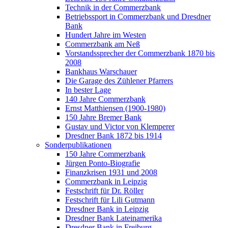
Technik in der Commerzbank
Betriebssport in Commerzbank und Dresdner
Bank
Hundert Jahre im Westen
Commerzbank am Neß
Vorstandssprecher der Commerzbank 1870 bis
2008
Bankhaus Warschauer
Die Garage des Zühlener Pfarrers
In bester Lage
140 Jahre Commerzbank
Ernst Matthiensen (1900-1980)
150 Jahre Bremer Bank
Gustav und Victor von Klemperer
Dresdner Bank 1872 bis 1914
Sonderpublikationen
150 Jahre Commerzbank
Jürgen Ponto-Biografie
Finanzkrisen 1931 und 2008
Commerzbank in Leipzig
Festschrift für Dr. Röller
Festschrift für Lili Gutmann
Dresdner Bank in Leipzig
Dresdner Bank Lateinamerika
Dresdner Bank in Freiburg